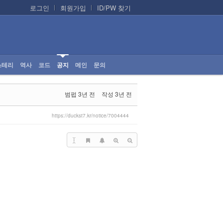
로그인
회원가입
ID/PW 찾기
스테리
역사
코드
공지
메인
문의
범펍
3년 전
작성
3년 전
https://duckst7.kr/notice/7004444