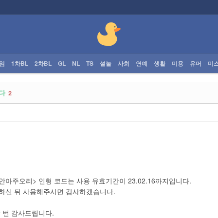
임
1차BL
2차BL
GL
NL
TS
설놀
사회
연예
생활
미용
유머
미
다
2
<안아주오리> 인형 코드는 사용 유효기간이 23.02.16까지입니다.
하신 뒤 사용해주시면 감사하겠습니다.
 번 감사드립니다.