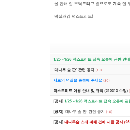
올 한해 잘 부탁드리고 앞으로도 계속 잘
GL
덕질쾌감 덕스트리트!
NL
TS
설놀
사회
1/25 ~1/26 덕스트리트 접속 오류에 관한 안내
‘대나무 숲 판’ 관련 공지
(10)
연예
서로의 덕질을 존중해 주세요
(20)
생활
덕스트리트 이용 안내 및 규칙 (210313 수정)
미용
[공지]
1/25 ~1/26 덕스트리트 접속 오류에 
유머
[공지]
‘대나무 숲 판’ 관련 공지
(10)
미스테리
[공지]
대나무숲 스레 폐쇄 건에 대한 공지 (25.08.2