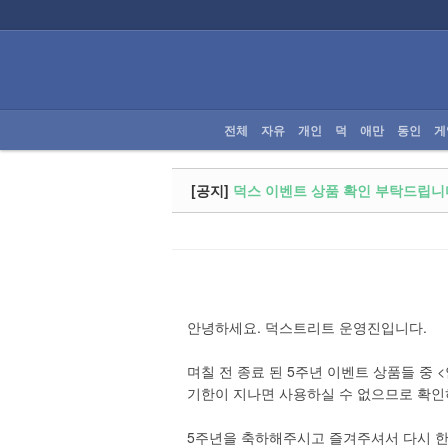
로그인
회원가입
전체
전체
자유
개인
덕
애만
동인
게
자유
개인
[공지]
덕스 이벤트 상품 확인 부탁드립니
덕
애만
동인
안녕하세요. 덕스트리트 운영진입니다.
게임
며칠 전 종료 된 5주년 이벤트 상품들 중 
기한이 지나면 사용하실 수 없으므로 확인
1차BL
5주년을 축하해주시고 즐겨주셔서 다시 한
2차BL