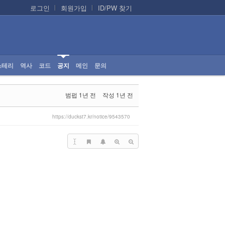
로그인
회원가입
ID/PW 찾기
스테리
역사
코드
공지
메인
문의
범펍
1년 전
작성
1년 전
https://duckst7.kr/notice/9543570