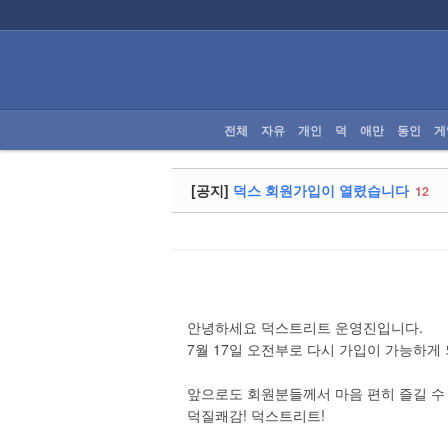
로그인
회원가입
전체
전체
자유
개인
덕
애만
동인
게
자유
개인
[공지]
덕스 회원가입이 열렸습니다
12
덕
애만
동인
안녕하세요 덕스트리트 운영진입니다.
7월 17일 오전부로 다시 가입이 가능하게
게임
앞으로도 회원분들께서 마음 편히 즐길 수
1차BL
덕질쾌감! 덕스트리트!
2차BL